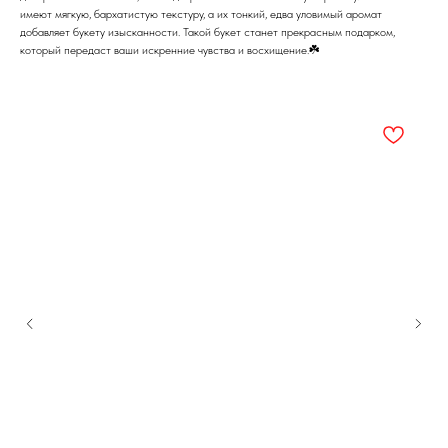
имеют мягкую, бархатистую текстуру, а их тонкий, едва уловимый аромат
добавляет букету изысканности. Такой букет станет прекрасным подарком,
который передаст ваши искренние чувства и восхищение.☘️