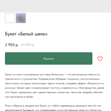
Букет «Белый шелк»
2 950
р.
4 500
р.
Купить
Букет из семи пионовидных кустовых белых роз — это воплощение нежности,
элегантности и романтики. Каждая роза обладает пышными, многослойными
лепестками, которые напоминают цветы пионов, создавая эффект объемности и
роскоши. Белый цвет символизирует чистоту, искренность и благородство, делая
этот букет идеальным для торжественных моментов, таких как свадьба, юбилей
или признание в любви.
Розы собраны в аккуратный букет, их стебли перевязаны шелковой лентой или
декоративной бечевкой, что подчеркивает их естественную красоту. Лепестки